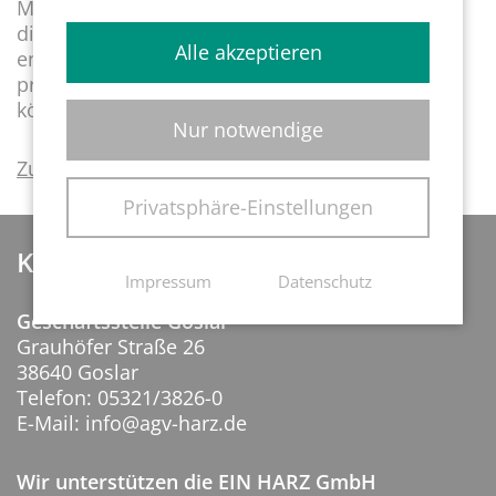
Mitarbeiter/innen erkennen und
diskutieren. Gleichzeitig wurden Lösungswege
Alle akzeptieren
entwickelt, um die Betroffenen noch besser
präventiv und unterstützend begleiten zu
können.
Nur notwendige
Zurück zum Event-Archiv
Privatsphäre-Einstellungen
Kontakt
Impressum
Datenschutz
Geschäftsstelle Goslar
Grauhöfer Straße 26
38640 Goslar
Telefon: 05321/3826-0
E-Mail: info@agv-harz.de
Wir unterstützen die EIN HARZ GmbH