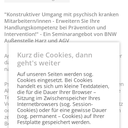
"Konstruktiver Umgang mit psychisch kranken
Mitarbeitern/innen - Erweitern Sie Ihre
Handlungskompetenz bei Prävention und
Intervention!" - Ein Seminarangebot von BNW
Außenstelle Harz und AGV
Kurz die Cookies, dann
Am 18. Oktober 2018 führte viele Firmenvertreter
geht's weiter
das Seminar der BNW Außenstelle und des AGV
nach Wernigerode ins HKK Hotel.
Auf unseren Seiten werden sog.
Cookies eingesetzt. Bei Cookies
Psychische Erkrankungen führen im betrieblichen
handelt es sich um kleine Textdateien,
Alltag häufig zu Konflikten und Ausfallzeiten. Die
die für die Dauer Ihrer Browser –
Teilnehmer konnten ihren Blick für auffällige
Sitzung im Zwischenspeicher Ihres
Verhaltensweisen, die Betroffene am Arbeitsplatz
Internetbrowsers (sog. Session-
Cookies) oder für eine gewisse Dauer
oder in der Zusammenarbeit mit Kollegen/innen
(sog. permanent – Cookies) auf Ihrer
zeigen, schärfen und anhand praktischer
Festplatte gespeichert werden.
Beispiele die Bedürfnisse psychisch kranker