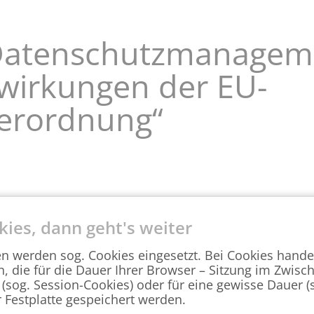
Datenschutzmanagem
wirkungen der EU-
erordnung“
ordnung in Kraft und die Mitgliedsstaaten waren und
kies, dann geht's weiter
nd Informationspflichten" sowie "Dokumentationspflic
Wirtschaft 4.0 bei zunehmender Digitalisierung besch
en werden sog. Cookies eingesetzt. Bei Cookies hande
üssen Sie in Ihrem Unternehmen ansetzen?
n, die für die Dauer Ihrer Browser – Sitzung im Zwisc
 (sog. Session-Cookies) oder für eine gewisse Dauer 
enschutzbeauftragte des Landes Sachsen-Anhalt, Herr
r Festplatte gespeichert werden.