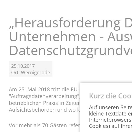
g
e
n
„Herausforderung 
Unternehmen - Aus
Datenschutzgrundv
25.10.2017
Ort: Wernigerode
Am 25. Mai 2018 tritt die EU-Datenschutzgrundver
Kurz die Coo
"Auftragsdatenverarbeitung", "Betroffenenrechte u
betrieblichen Praxis in Zeiten von BIG DATA und 
Auf unseren Seit
Aufsichtsbehörden und wo können, respektive m
kleine Textdateie
Internetbrowsers
Vor mehr als 70 Gästen referierte der Landesdat
Cookies) auf Ihre