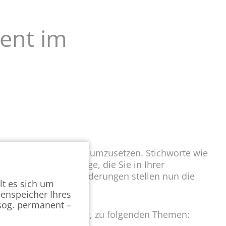
ent im
 sind gefordert diese umzusetzen. Stichworte wie
hten" sind nur einige, die Sie in Ihrer
äftigen. Welche Anforderungen stellen nun die
lt es sich um
henspeicher Ihres
(sog. permanent –
n Dr. Harald von Bose, zu folgenden Themen: