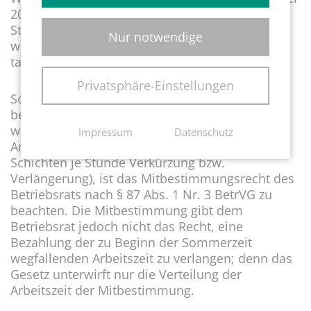
2026, eine Stunde länger gearbeitet, weil die
Stundenzählung um eine Stunde zurückgestellt
Nur notwendige
wird, so ist diese Zeit einschließlich eines evtl.
tarifvertraglichen Zuschlags zu vergüten.
Privatsphäre-Einstellungen
Soweit von der zumindest theoretisch
bestehenden Möglichkeit Gebrauch gemacht
werden soll, die wegfallende bzw. zusätzliche
Impressum
Datenschutz
Arbeitsdauer anderweitig zu verteilen (z.B. auf 2
Schichten je Stunde Verkürzung bzw.
Verlängerung), ist das Mitbestimmungsrecht des
Betriebsrats nach § 87 Abs. 1 Nr. 3 BetrVG zu
beachten. Die Mitbestimmung gibt dem
Betriebsrat jedoch nicht das Recht, eine
Bezahlung der zu Beginn der Sommerzeit
wegfallenden Arbeitszeit zu verlangen; denn das
Gesetz unterwirft nur die Verteilung der
Arbeitszeit der Mitbestimmung.