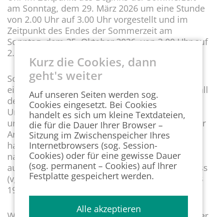
am Sonntag, dem 29. März 2026 um eine Stunde
von 2.00 Uhr auf 3.00 Uhr vorgestellt und im
Zeitpunkt des Endes der Sommerzeit am
Sonntag, dem 25. Oktober 2026, von 3.00 Uhr auf
2.00 Uhr eine Stunde zurückgestellt.
Kurz die Cookies, dann
geht's weiter
Soweit wegen der Einführung der Sommerzeit
eine Stunde weniger gearbeitet wird, liegt ein Fall
Auf unseren Seiten werden sog.
der von keiner Partei zu vertretenden
Cookies eingesetzt. Bei Cookies
Unmöglichkeit der Leistung nach § 326 Abs. 1
handelt es sich um kleine Textdateien,
und § 275 Abs. 1 BGB vor mit der Folge, dass der
die für die Dauer Ihrer Browser –
Arbeitnehmer weder die Pflicht noch das Recht
Sitzung im Zwischenspeicher Ihres
Internetbrowsers (sog. Session-
hat, die ausgefallene Arbeitszeit vor- oder
Cookies) oder für eine gewisse Dauer
nachzuarbeiten, und der Arbeitgeber für die
(sog. permanent – Cookies) auf Ihrer
ausgefallene Arbeitszeit kein Entgelt zahlen muss
Festplatte gespeichert werden.
(vgl. BAG vom 11.09.1985 – 7 AZR 276/83 – in DB
1986, 1780 = BB 1986, 1918 = NZA 11986, 785).
Alle akzeptieren
Wird in der Nacht zum Sonntag, dem 25. Oktober