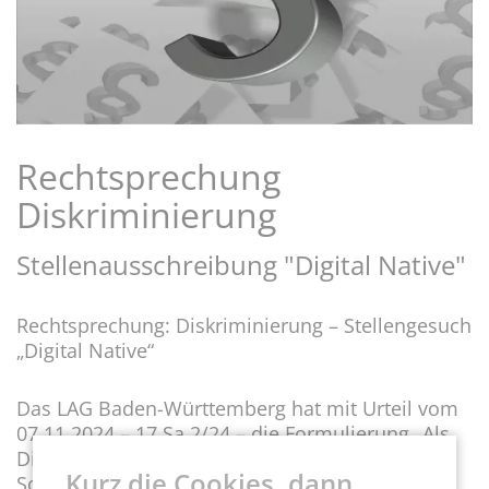
Rechtsprechung
Diskriminierung
Stellenausschreibung "Digital Native"
Rechtsprechung: Diskriminierung – Stellengesuch
„Digital Native“
Das LAG Baden-Württemberg hat mit Urteil vom
07.11.2024 – 17 Sa 2/24 – die Formulierung „Als
Digital Native fühlst du dich in der Welt der
Kurz die Cookies, dann
Social Media …. zu Hause. …“ als