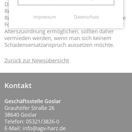
Diskriminierung nach dem AGG in der
Rechtsprechung eine nicht zu unterschätzende
Impressum
Datenschutz
Rolle. Eine die jüngere Generation ansprechende
Formulierung gepaart mit Begriffen, die eine
Alterszuordnung ermöglichen, sollten daher
vermieden werden, wenn man sich keinem
Schadensersatzanspruch aussetzen möchte.
Zurück zur Newsübersicht
Kontakt
Geschäftsstelle Goslar
Grauhöfer Straße 26
38640 Goslar
Telefon: 05321/3826-0
E-Mail: info@agv-harz.de