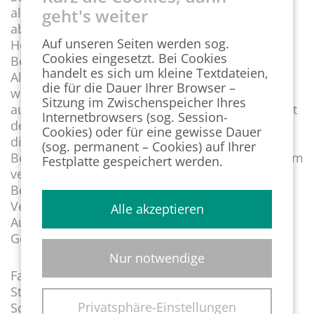
geht's weiter
altersdiskriminierend gewertet und einem
abgelehnten Bewerber eine Entschädigung in
Auf unseren Seiten werden sog.
Höhe von € 7.500,00 zugesprochen. Mit dem
Cookies eingesetzt. Bei Cookies
Begriff „Digital Native“ wird unmittelbar an das
handelt es sich um kleine Textdateien,
Alter angeknüpft, da bestimmt werden kann
die für die Dauer Ihrer Browser –
welche Altersgruppe mit digitalen Medien
Sitzung im Zwischenspeicher Ihres
aufgewachsen ist. Mit der Formulierung verstößt
Internetbrowsers (sog. Session-
der Arbeitgeber gegen § 11 AGG, was wiederum
Cookies) oder für eine gewisse Dauer
die Vermutung begründet, die Ablehnung des
(sog. permanent – Cookies) auf Ihrer
Bewerbers sei wegen der Ausschreibung mit dem
Festplatte gespeichert werden.
verbotenen Merkmal erfolgt. Weiter wurde der
Begriff „Teambuddy“ verwendet, der die
Vermutung weiter unterstützt, da er nach
Alle akzeptieren
Auffassung des Gerichtes eher eine jüngere
Generation anspricht.
Nur notwendige
Fazit: Nach wie vor spielen bei
Stellenausschreibungen etwaige
Privatsphäre-Einstellungen
Schadensersatzansprüche wegen