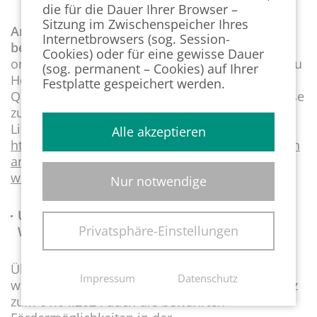
die für die Dauer Ihrer Browser –
Sitzung im Zwischenspeicher Ihres
Arbeitgeber können das Qualifizierungsgeld
Internetbrowsers (sog. Session-
bereits jetzt beantragen.
Der Antrag kann auch
Cookies) oder für eine gewisse Dauer
online gestellt werden. Weitere Informationen zu
(sog. permanent – Cookies) auf Ihrer
Höhe und Voraussetzungen des
Festplatte gespeichert werden.
Qualifizierungsgeldes, Formulare sowie Hinweise
zum Online-Antrag erhalten Sie unter diesem
Link:
Alle akzeptieren
https://www.arbeitsagentur.de/unternehmen/fin
anziell/foerderung-von-
weiterbildung/qualifizierungsgeld
Nur notwendige
Unternehmen profitieren von dem Aus- und
Privatsphäre-Einstellungen
Weiterbildungsgesetz
Über das neue Qualifizierungsgeld hinaus
Impressum
Datenschutz
wurden mit dem Aus- und Weiterbildungsgesetz
zum 01.04.2024 auch die bewährten