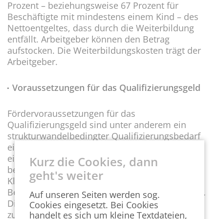
Prozent – beziehungsweise 67 Prozent für
Beschäftigte mit mindestens einem Kind – des
Nettoentgeltes, dass durch die Weiterbildung
entfällt. Arbeitgeber können den Betrag
aufstocken. Die Weiterbildungskosten trägt der
Arbeitgeber.
Voraussetzungen für das Qualifizierungsgeld
Fördervoraussetzungen für das
Qualifizierungsgeld sind unter anderem ein
strukturwandelbedingter Qualifizierungsbedarf
eines nicht unerheblichen Teils der Belegschaft,
eine Betriebsvereinbarung oder ein
Kurz die Cookies, dann
betriebsbezogener Tarifvertrag (ausgenommen
geht's weiter
Kleinstunternehmen) und eine nachhaltige
Beschäftigungsperspektive im aktuellen Betrieb.
Auf unseren Seiten werden sog.
Die Beschäftigten müssen der Qualifizierung
Cookies eingesetzt. Bei Cookies
zustimmen.
handelt es sich um kleine Textdateien,