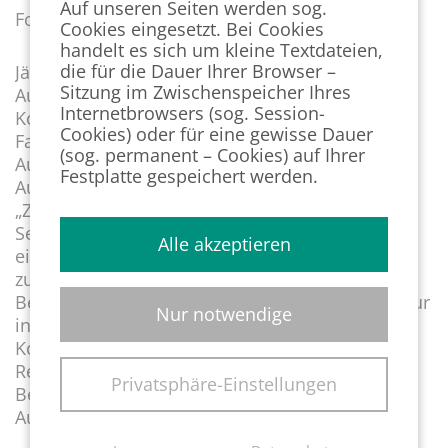
Auf unseren Seiten werden sog.
Folgende Änderungen in dieser Broschüre:
Cookies eingesetzt. Bei Cookies
handelt es sich um kleine Textdateien,
die für die Dauer Ihrer Browser –
Jährliche Anpassung der Mindestgehälter für
Sitzung im Zwischenspeicher Ihres
Aufenthaltstitel der Erwerbsmigration
Internetbrowsers (sog. Session-
Konkretisierungen zu den Regelungen zum
Cookies) oder für eine gewisse Dauer
Familiennachzug bei den jeweiligen
(sog. permanent – Cookies) auf Ihrer
Aufenthaltstiteln
Festplatte gespeichert werden.
Auf Seite 8 wurde der Verweis auf einen
„Zweckwechsel“ entfernt.
Seit dem 1. März 2024 wird die Möglichkeit, von
Alle akzeptieren
einem Schengen-Visum zu einem Fachkräftetitel
zu wechseln, ohne vorherige Ausreise und
Beantragung eines Visums aus dem Ausland, nur
Nur notwendige
in wenigen Ausnahmefällen bestehen.
Konkretisierung über die ergänzenden
Regelungen bei der Aufenthaltserlaubnis zur
Privatsphäre-Einstellungen
Berufsausbildung für ausreisepflichtige
Ausländer (§ 16g AufenthG) auf Seite 27.