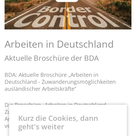
Arbeiten in Deutschland
Aktuelle Broschüre der BDA
BDA: Aktuelle Broschüre „Arbeiten in
Deutschland - Zuwanderungsmöglichkeiten
ausländischer Arbeitskräfte“
Die Broschüre „Arbeiten in Deutschland -
Zuwanderungsmöglichkeiten ausländischer
Kurz die Cookies, dann
Arbeitskräfte“ ist in einer aktualisierten Version
geht's weiter
verfügbar.