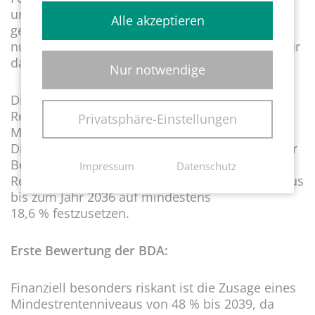
um diese transparenter und verlässlicher zu
Alle akzeptieren
gestalten. Unter anderem soll es künftig (2026)
nur noch einen allgemeinen Bundeszuschuss für
das gesamte Bundesgebiet geben.
Nur notwendige
Die Mindestrücklage in der gesetzlichen
Rentenversicherung wird auf 0,3
Privatsphäre-Einstellungen
Monatsausgaben angehoben.
Die Beitragssatzuntergrenze wird verlängert. Der
Beitragssatz in der allgemeinen
Impressum
Datenschutz
Rentenversicherung ist über das Jahr 2025 hinaus
bis zum Jahr 2036 auf mindestens
18,6 % festzusetzen.
Erste Bewertung der BDA:
Finanziell besonders riskant ist die Zusage eines
Mindestrentenniveaus von 48 % bis 2039, da