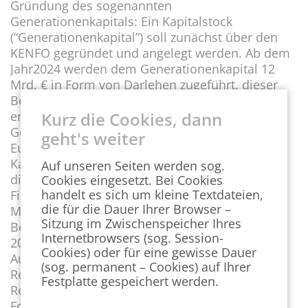
Gründung des sogenannten
Generationenkapitals: Ein Kapitalstock
(“Generationenkapital”) soll zunächst über den
KENFO gegründet und angelegt werden. Ab dem
Jahr2024 werden dem Generationenkapital 12
Mrd. € in Form von Darlehen zugeführt, dieser
Betrag wird in den Folgejahren jährlich um 3 %
erhöht. Bis zum Jahr 2036 soll das
Kurz die Cookies, dann
Generationenkapital ein Volumen von 200 Mrd.
geht's weiter
Euro erreicht haben. Erträge aus diesem
Kapitalstock sollen ab Mitte der 2030er Jahre in
Auf unseren Seiten werden sog.
die Rentenversicherung fließen und deren
Cookies eingesetzt. Bei Cookies
handelt es sich um kleine Textdateien,
Finanzen sowie die Beiträge stabilisieren.
die für die Dauer Ihrer Browser –
Mit einer Revisionsklausel in Form einer
Sitzung im Zwischenspeicher Ihres
Berichtspflicht an den Bundestag wird im Jahr
Internetbrowsers (sog. Session-
2029 überprüft, ob die Zielgrößen für die
Cookies) oder für eine gewisse Dauer
Ausschüttungen an die gesetzliche
(sog. permanent – Cookies) auf Ihrer
Rentenversicherung erreicht werden können.
Festplatte gespeichert werden.
Regelungen zu Bundeszuschüssen und ihren
Fortschreibungsvorschriften werden geändert,